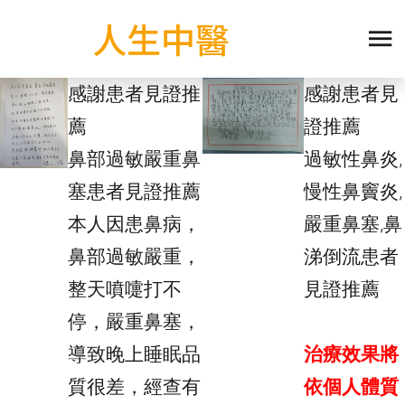
人生中醫
感謝患者見證推
感謝患者見
薦
證推薦
鼻部過敏嚴重鼻
過敏性鼻炎,
塞患者見證推薦
慢性鼻竇炎,
本人因患鼻病，
嚴重鼻塞,鼻
鼻部過敏嚴重，
涕倒流患者
整天噴嚏打不
見證推薦
停，嚴重鼻塞，
導致晚上睡眠品
治療效果將
質很差，經查有
依個人體質