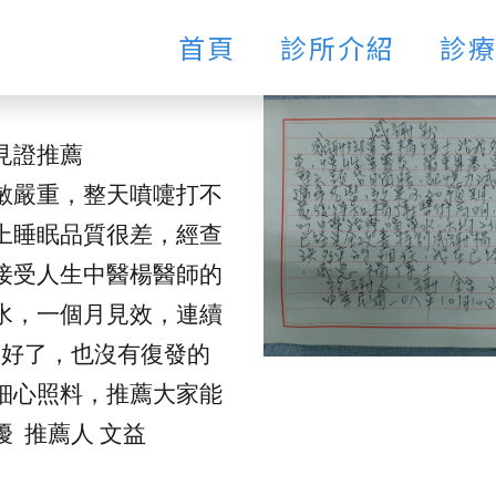
首頁
診所介紹
診
見證推薦
敏嚴重，整天噴嚏打不
上睡眠品質很差，經查
接受人生中醫楊醫師的
水，一個月見效，連續
全好了，也沒有復發的
細心照料，推薦大家能
 推薦人 文益