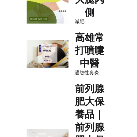
側
減肥
高雄常
打噴嚏
中醫
過敏性鼻炎
前列腺
肥大保
養品｜
前列腺