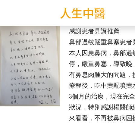
人生中醫
感謝患者見證推薦
鼻部過敏嚴重鼻塞患者
本人因患鼻病，鼻部過
停，嚴重鼻塞，導致晚
有鼻息肉腫大的問題，
療程後，吃中藥配噴藥
3個月的治療，現在完
狀況，特別感謝楊醫師
來看看，不再被鼻病困擾