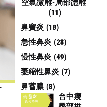
空氣微雕-局部體雕
(11)
鼻竇炎
(18)
急性鼻炎
(28)
慢性鼻炎
(49)
萎縮性鼻炎
(7)
鼻蓄膿
(8)
什
台中瘦
臀部推