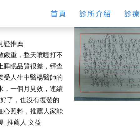
首頁
診所介紹
診
見證推薦
敏嚴重，整天噴嚏打不
上睡眠品質很差，經查
接受人生中醫楊醫師的
水，一個月見效，連續
全好了，也沒有復發的
細心照料，推薦大家能
 推薦人 文益