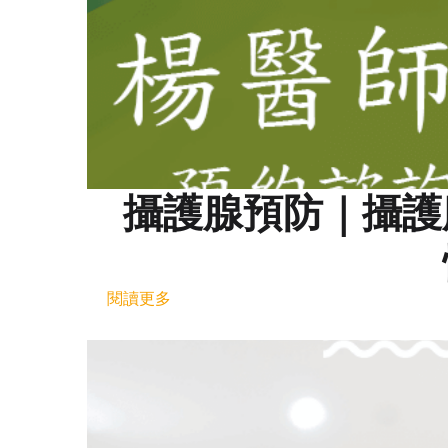
攝護腺預防｜攝護
閱讀更多