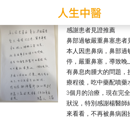
人生中醫
感謝患者見證推薦
鼻部過敏嚴重鼻塞患者
本人因患鼻病，鼻部過
停，嚴重鼻塞，導致晚
有鼻息肉腫大的問題，
療程後，吃中藥配噴藥
3個月的治療，現在完
狀況，特別感謝楊醫師
來看看，不再被鼻病困擾