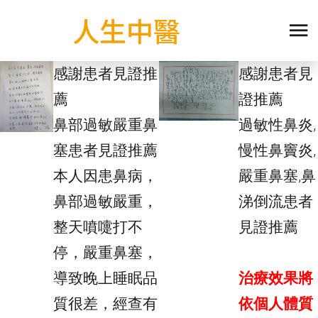
人生中醫
感謝患者見證推
感謝患者見
薦
證推薦
鼻部過敏嚴重鼻
過敏性鼻炎,
塞患者見證推薦
慢性鼻竇炎,
本人因患鼻病，
嚴重鼻塞,鼻
鼻部過敏嚴重，
涕倒流患者
整天噴嚏打不
見證推薦
停，嚴重鼻塞，
導致晚上睡眠品
治療效果將
質很差，經查有
依個人體質