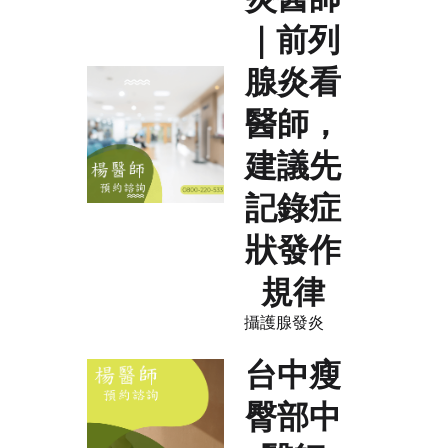
｜前列
腺炎看
醫師，
建議先
記錄症
狀發作
規律
攝護腺發炎
台中瘦
臀部中