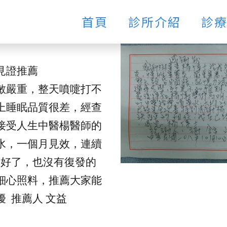
首頁
診所介紹
診
見證推薦
敏嚴重，整天噴嚏打不
上睡眠品質很差，經查
接受人生中醫楊醫師的
水，一個月見效，連續
全好了，也沒有復發的
細心照料，推薦大家能
 推薦人 文益