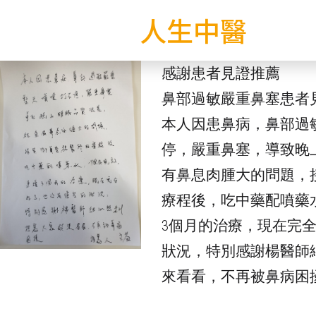
人生中醫
感謝患者見證推薦
鼻部過敏嚴重鼻塞患者
本人因患鼻病，鼻部過
停，嚴重鼻塞，導致晚
有鼻息肉腫大的問題，
療程後，吃中藥配噴藥
3個月的治療，現在完
狀況，特別感謝楊醫師
來看看，不再被鼻病困擾