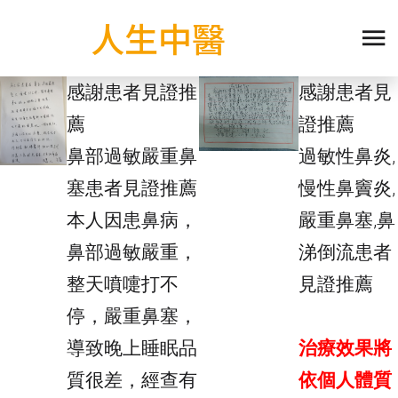
人生中醫
感謝患者見證推
感謝患者見
薦
證推薦
鼻部過敏嚴重鼻
過敏性鼻炎,
塞患者見證推薦
慢性鼻竇炎,
本人因患鼻病，
嚴重鼻塞,鼻
鼻部過敏嚴重，
涕倒流患者
整天噴嚏打不
見證推薦
停，嚴重鼻塞，
導致晚上睡眠品
治療效果將
質很差，經查有
依個人體質